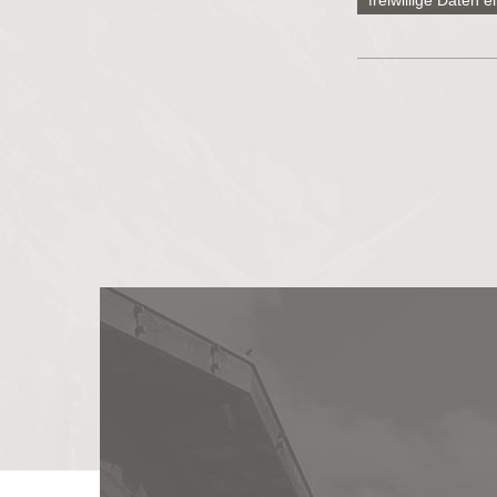
freiwillige Daten 
Telefon
Postleitzahl